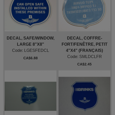
DECAL, SAFE/WINDOW,
DECAL, COFFRE-
LARGE 8"X8"
FORT/FENÊTRE, PETIT
Code:
 LGESFEDCL
4"X4" (FRANÇAIS)
Code:
 SMLDCLFR
CA$
6.88
CA$
2.45