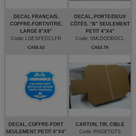
DECAL FRANÇAIS,
DECAL, PORTE/DEUX
COFFRE-FORT/VITRE,
CÔTÉS, "B" SEULEMENT
LARGE 8"X8"
PETIT 4"X4"
Code:
 LGESFEDCLFR
Code:
 SMLDOORDCL
CA$
5.02
CA$
3.78
DECAL, COFFRE-FORT
CARTON, TIR, CIBLE
SEULEMENT PETIT 4"X4"
Code:
 RNGETGTS