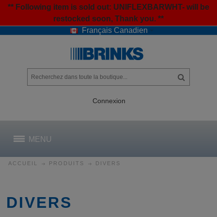
** Following item is sold out: UNIFLEXBARWHT- will be
restocked soon, Thank you. **
Français Canadien
Connexion
MENU
ACCUEIL
PRODUITS
DIVERS
DIVERS